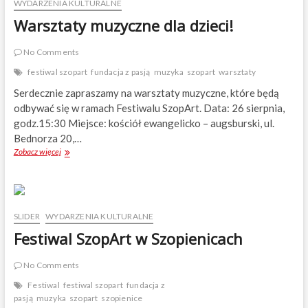
WYDARZENIA KULTURALNE
Warsztaty muzyczne dla dzieci!
No Comments
festiwal szopart
fundacja z pasją
muzyka
szopart
warsztaty
Serdecznie zapraszamy na warsztaty muzyczne, które będą
odbywać się w ramach Festiwalu SzopArt. Data: 26 sierpnia,
godz.15:30 Miejsce: kościół ewangelicko – augsburski, ul.
Bednorza 20,…
Zobacz więcej
W
a
r
s
z
t
SLIDER
WYDARZENIA KULTURALNE
a
Festiwal SzopArt w Szopienicach
t
y
m
No Comments
u
Festiwal
festiwal szopart
fundacja z
z
pasją
muzyka
szopart
szopienice
y