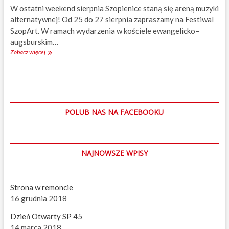
c
W ostatni weekend sierpnia Szopienice staną się areną muzyki
z
alternatywnej! Od 25 do 27 sierpnia zapraszamy na Festiwal
n
SzopArt. W ramach wydarzenia w kościele ewangelicko–
e
d
augsburskim…
l
Zobacz więcej
F
a
e
d
s
z
t
i
i
e
w
c
a
POLUB NAS NA FACEBOOKU
i
l
!
S
z
o
NAJNOWSZE WPISY
p
A
r
t
Strona w remoncie
w
16 grudnia 2018
S
z
Dzień Otwarty SP 45
o
14 marca 2018
p