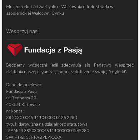
Muzeum Hutnictwa Cynku - Walcownia
o
Industriada w
szopienickiej Walcowni Cynku
Wesprzyj nas!
Będziemy wdzięczni jeśli zdecydują się Państwo wesprzeć
działania naszej organizacji poprzez dołożenie swojej "cegiełki".
Dane do przelewu:
Fundacja z Pasją
ul. Bednorza 20
40-384 Katowice
nr konta:
38 2030 0045 1110 0000 0426 2280
tytuł: darowizna na działalność statutową
IBAN: PL38203000451110000004262280
SWIFT/BIC: PPABPLPKXXX