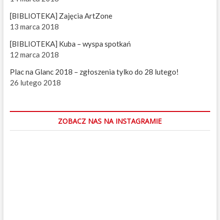
i
[BIBLIOTEKA] Zajęcia ArtZone
e
n
13 marca 2018
i
c
[BIBLIOTEKA] Kuba – wyspa spotkań
a
12 marca 2018
c
h
Plac na Glanc 2018 – zgłoszenia tylko do 28 lutego!
26 lutego 2018
ZOBACZ NAS NA INSTAGRAMIE