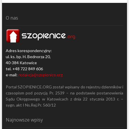
O nas
Adres korespondencyjny:
ul. ks. bp. H. Bednorza 20,
40-384 Katowice
tel. +48 722 849 606
e-mail:
redakcja@szopienice.org
Portal SZOPIENICE.ORG został wpisany do rejestru dzienników i
czasopism pod pozycją Pr. 2539 – na podstawie postanowienia
Sądu Okręgowego w Katowicach z dnia 22 stycznia 2013 r. –
sygn. akt I Ns.Rej.Pr. 560/12
Najnowsze wpisy