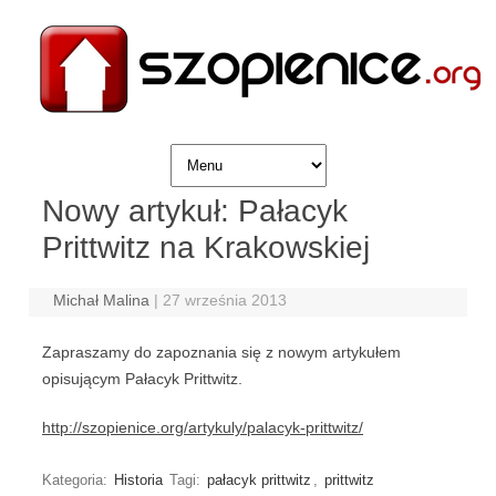
Skip to content
Nowy artykuł: Pałacyk
Prittwitz na Krakowskiej
Michał Malina
|
27 września 2013
Zapraszamy do zapoznania się z nowym artykułem
opisującym Pałacyk Prittwitz.
http://szopienice.org/artykuly/palacyk-prittwitz/
Kategoria:
Historia
Tagi:
pałacyk prittwitz
,
prittwitz