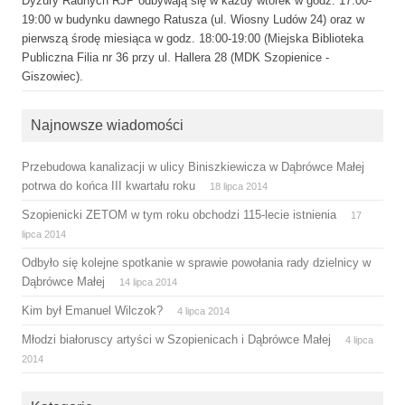
Dyżury Radnych RJP odbywają się w każdy wtorek w godz. 17:00-
19:00 w budynku dawnego Ratusza (ul. Wiosny Ludów 24) oraz w
pierwszą środę miesiąca w godz. 18:00-19:00 (Miejska Biblioteka
Publiczna Filia nr 36 przy ul. Hallera 28 (MDK Szopienice -
Giszowiec).
Najnowsze wiadomości
Przebudowa kanalizacji w ulicy Biniszkiewicza w Dąbrówce Małej
potrwa do końca III kwartału roku
18 lipca 2014
Szopienicki ZETOM w tym roku obchodzi 115-lecie istnienia
17
lipca 2014
Odbyło się kolejne spotkanie w sprawie powołania rady dzielnicy w
Dąbrówce Małej
14 lipca 2014
Kim był Emanuel Wilczok?
4 lipca 2014
Młodzi białoruscy artyści w Szopienicach i Dąbrówce Małej
4 lipca
2014