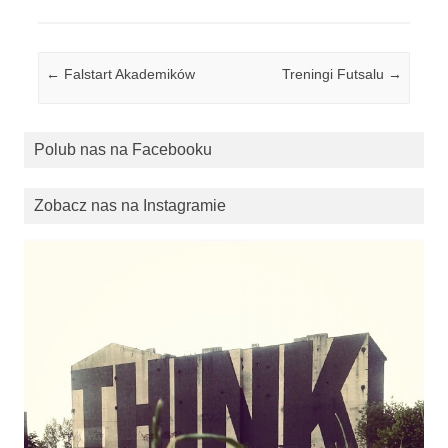
Post navigation
←
Falstart Akademików
Treningi Futsalu
→
Polub nas na Facebooku
Zobacz nas na Instagramie