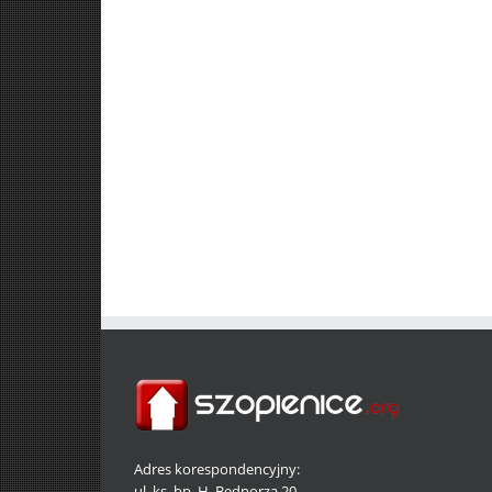
Adres korespondencyjny:
ul. ks. bp. H. Bednorza 20,