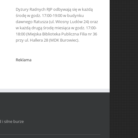
Dyżury Radnych RJP odbywają się w każdą
środę w godz. 17:00-19:00 w budynku
dawnego Ratusza (ul. Wiosny Ludów 24) oraz
w każdą drugą środę miesiąca w godz. 17:00-
18:00 (Miejska Biblioteka Publiczna Filia nr 36
przy ul. Hallera 28 (MDK Burowiec).
Reklama
i silne burze