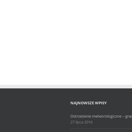
NAJNOWSZE WPISY
Ostrzeżenie meteorologiczne – grad 
27 lipca 2016