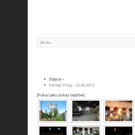
Idź do...
Zdjęcia
»
Pamięć Pracy - 22.06.2013
[Pokaż jako pokaz slajdów]