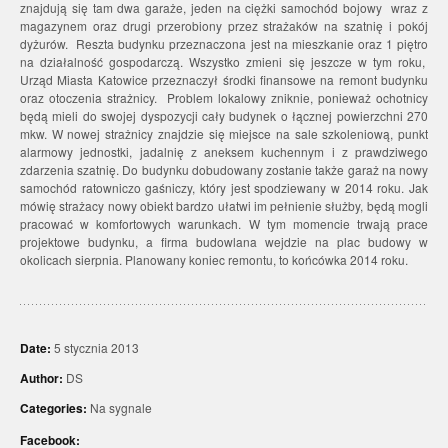
znajdują się tam dwa garaże, jeden na ciężki samochód bojowy wraz z
magazynem oraz drugi przerobiony przez strażaków na szatnię i pokój
dyżurów. Reszta budynku przeznaczona jest na mieszkanie oraz 1 piętro
na działalność gospodarczą.
Wszystko zmieni się jeszcze w tym roku,
Urząd Miasta Katowice przeznaczył środki finansowe na remont budynku
oraz otoczenia strażnicy. Problem lokalowy zniknie, ponieważ ochotnicy
będą mieli do swojej dyspozycji cały budynek o łącznej powierzchni 270
mkw. W nowej strażnicy znajdzie się miejsce na sale szkoleniową, punkt
alarmowy jednostki, jadalnię z aneksem kuchennym i z prawdziwego
zdarzenia szatnię. Do budynku dobudowany zostanie także garaż na nowy
samochód ratowniczo gaśniczy, który jest spodziewany w 2014 roku. Jak
mówię strażacy nowy obiekt bardzo ułatwi im pełnienie służby, będą mogli
pracować w komfortowych warunkach. W tym momencie trwają prace
projektowe budynku, a firma budowlana wejdzie na plac budowy w
okolicach sierpnia. Planowany koniec remontu, to końcówka 2014 roku.
Date:
5 stycznia 2013
Author:
DS
Categories:
Na sygnale
Facebook: