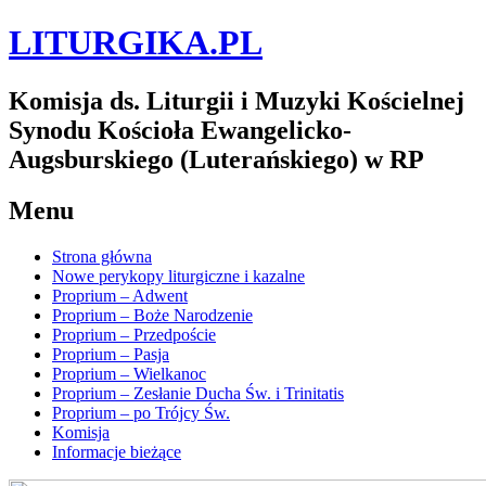
LITURGIKA.PL
Komisja ds. Liturgii i Muzyki Kościelnej
Synodu Kościoła Ewangelicko-
Augsburskiego (Luterańskiego) w RP
Menu
Strona główna
Nowe perykopy liturgiczne i kazalne
Proprium – Adwent
Proprium – Boże Narodzenie
Proprium – Przedpoście
Proprium – Pasja
Proprium – Wielkanoc
Proprium – Zesłanie Ducha Św. i Trinitatis
Proprium – po Trójcy Św.
Komisja
Informacje bieżące