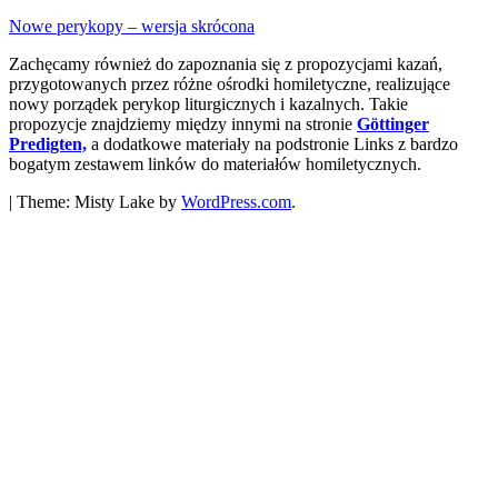
Nowe perykopy – wersja skrócona
Zachęcamy również do zapoznania się z propozycjami kazań,
przygotowanych przez różne ośrodki homiletyczne, realizujące
nowy porządek perykop liturgicznych i kazalnych. Takie
propozycje znajdziemy między innymi na stronie
Göttinger
Predigten,
a dodatkowe materiały na podstronie Links z bardzo
bogatym zestawem linków do materiałów homiletycznych.
|
Theme: Misty Lake by
WordPress.com
.